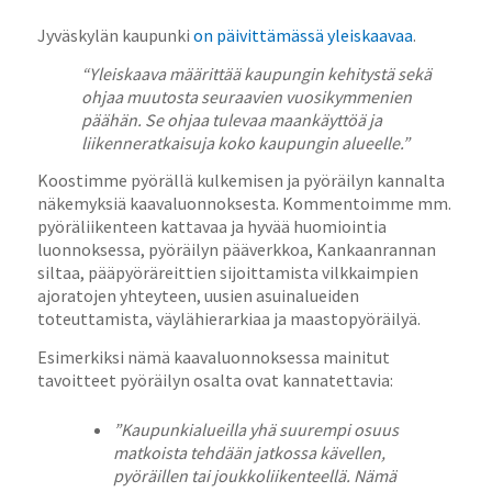
Jyväskylän kaupunki
on päivittämässä yleiskaavaa
.
“Yleiskaava määrittää kaupungin kehitystä sekä
ohjaa muutosta seuraavien vuosikymmenien
päähän. Se ohjaa tulevaa maankäyttöä ja
liikenneratkaisuja koko kaupungin alueelle.”
Koostimme pyörällä kulkemisen ja pyöräilyn kannalta
näkemyksiä kaavaluonnoksesta. Kommentoimme mm.
pyöräliikenteen kattavaa ja hyvää huomiointia
luonnoksessa, pyöräilyn pääverkkoa, Kankaanrannan
siltaa, pääpyöräreittien sijoittamista vilkkaimpien
ajoratojen yhteyteen, uusien asuinalueiden
toteuttamista, väylähierarkiaa ja maastopyöräilyä.
Esimerkiksi nämä kaavaluonnoksessa mainitut
tavoitteet pyöräilyn osalta ovat kannatettavia:
”Kaupunkialueilla yhä suurempi osuus
matkoista tehdään jatkossa kävellen,
pyöräillen tai
joukkoliikenteellä. Nämä