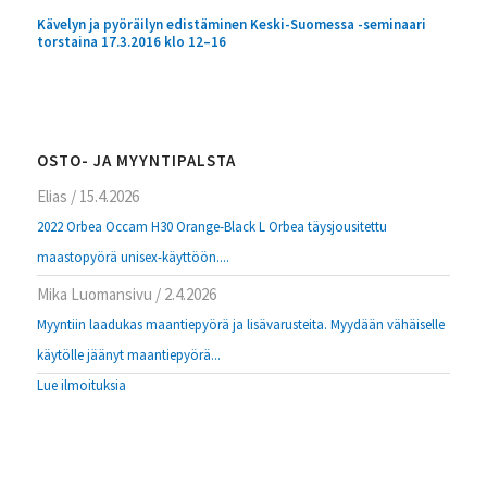
Kävelyn ja pyöräilyn edistäminen Keski-Suomessa -seminaari
torstaina 17.3.2016 klo 12–16
OSTO- JA MYYNTIPALSTA
Elias
/
15.4.2026
2022 Orbea Occam H30 Orange-Black L Orbea täysjousitettu
maastopyörä unisex-käyttöön....
Mika Luomansivu
/
2.4.2026
Myyntiin laadukas maantiepyörä ja lisävarusteita. Myydään vähäiselle
käytölle jäänyt maantiepyörä...
Lue ilmoituksia