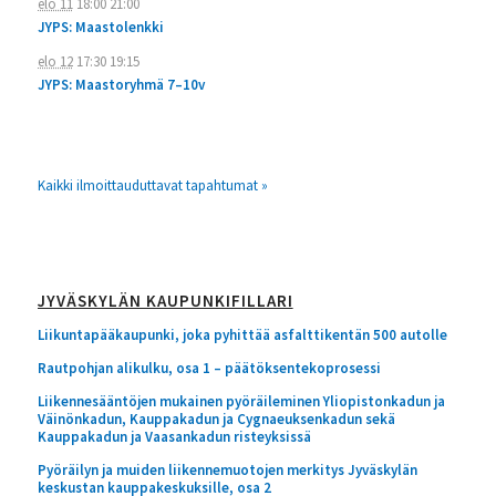
elo 11
18:00
21:00
JYPS: Maastolenkki
elo 12
17:30
19:15
JYPS: Maastoryhmä 7–10v
Kaikki ilmoittauduttavat tapahtumat »
JYVÄSKYLÄN KAUPUNKIFILLARI
Liikuntapääkaupunki, joka pyhittää asfalttikentän 500 autolle
Rautpohjan alikulku, osa 1 – päätöksentekoprosessi
Liikennesääntöjen mukainen pyöräileminen Yliopistonkadun ja
Väinönkadun, Kauppakadun ja Cygnaeuksenkadun sekä
Kauppakadun ja Vaasankadun risteyksissä
Pyöräilyn ja muiden liikennemuotojen merkitys Jyväskylän
keskustan kauppakeskuksille, osa 2