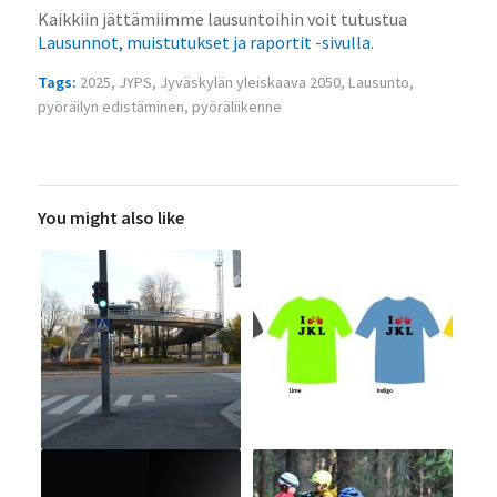
Kaikkiin jättämiimme lausuntoihin voit tutustua
Lausunnot, muistutukset ja raportit -sivulla
.
Tags:
2025
,
JYPS
,
Jyväskylän yleiskaava 2050
,
Lausunto
,
pyöräilyn edistäminen
,
pyöräliikenne
You might also like