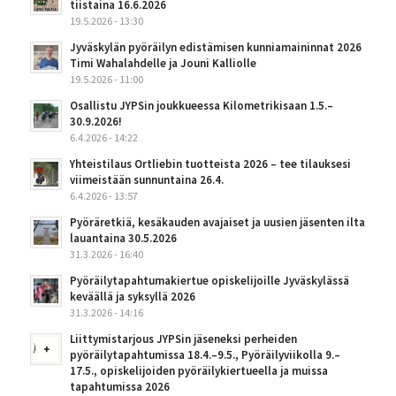
tiistaina 16.6.2026
19.5.2026 - 13:30
Jyväskylän pyöräilyn edistämisen kunniamaininnat 2026
Timi Wahalahdelle ja Jouni Kalliolle
19.5.2026 - 11:00
Osallistu JYPSin joukkueessa Kilometrikisaan 1.5.–
30.9.2026!
6.4.2026 - 14:22
Yhteistilaus Ortliebin tuotteista 2026 – tee tilauksesi
viimeistään sunnuntaina 26.4.
6.4.2026 - 13:57
Pyöräretkiä, kesäkauden avajaiset ja uusien jäsenten ilta
lauantaina 30.5.2026
31.3.2026 - 16:40
Pyöräilytapahtumakiertue opiskelijoille Jyväskylässä
keväällä ja syksyllä 2026
31.3.2026 - 14:16
Liittymistarjous JYPSin jäseneksi perheiden
pyöräilytapahtumissa 18.4.–9.5., Pyöräilyviikolla 9.–
17.5., opiskelijoiden pyöräilykiertueella ja muissa
tapahtumissa 2026