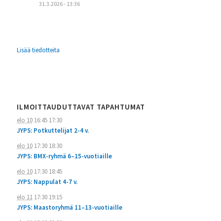
31.3.2026 - 13:36
Lisää tiedotteita
ILMOITTAUDUTTAVAT TAPAHTUMAT
elo 10
16:45
17:30
JYPS: Potkuttelijat 2-4 v.
elo 10
17:30
18:30
JYPS: BMX-ryhmä 6–15-vuotiaille
elo 10
17:30
18:45
JYPS: Nappulat 4-7 v.
elo 11
17:30
19:15
JYPS: Maastoryhmä 11–13-vuotiaille