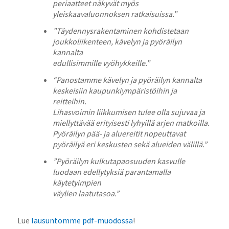
periaatteet näkyvät myös
yleiskaavaluonnoksen ratkaisuissa.”
”Täydennysrakentaminen kohdistetaan
joukkoliikenteen, kävelyn ja pyöräilyn
kannalta
edullisimmille vyöhykkeille.”
“Panostamme kävelyn ja pyöräilyn kannalta
keskeisiin kaupunkiympäristöihin ja
reitteihin.
Lihasvoimin liikkumisen tulee olla sujuvaa ja
miellyttävää erityisesti lyhyillä arjen matkoilla.
Pyöräilyn pää- ja aluereitit nopeuttavat
pyöräilyä eri keskusten sekä alueiden välillä.”
”Pyöräilyn kulkutapaosuuden kasvulle
luodaan edellytyksiä parantamalla
käytetyimpien
väylien laatutasoa.”
Lue
lausuntomme pdf-muodossa
!