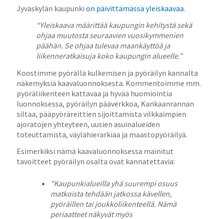
Jyväskylän kaupunki
on päivittämässä yleiskaavaa
.
“Yleiskaava määrittää kaupungin kehitystä sekä
ohjaa muutosta seuraavien vuosikymmenien
päähän. Se ohjaa tulevaa maankäyttöä ja
liikenneratkaisuja koko kaupungin alueelle.”
Koostimme pyörällä kulkemisen ja pyöräilyn kannalta
näkemyksiä kaavaluonnoksesta. Kommentoimme mm.
pyöräliikenteen kattavaa ja hyvää huomiointia
luonnoksessa, pyöräilyn pääverkkoa, Kankaanrannan
siltaa, pääpyöräreittien sijoittamista vilkkaimpien
ajoratojen yhteyteen, uusien asuinalueiden
toteuttamista, väylähierarkiaa ja maastopyöräilyä.
Esimerkiksi nämä kaavaluonnoksessa mainitut
tavoitteet pyöräilyn osalta ovat kannatettavia:
”Kaupunkialueilla yhä suurempi osuus
matkoista tehdään jatkossa kävellen,
pyöräillen tai
joukkoliikenteellä. Nämä
periaatteet näkyvät myös