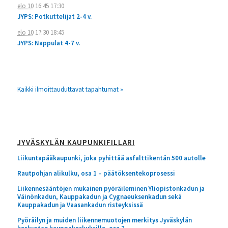
elo 10
16:45
17:30
JYPS: Potkuttelijat 2-4 v.
elo 10
17:30
18:45
JYPS: Nappulat 4-7 v.
Kaikki ilmoittauduttavat tapahtumat »
JYVÄSKYLÄN KAUPUNKIFILLARI
Liikuntapääkaupunki, joka pyhittää asfalttikentän 500 autolle
Rautpohjan alikulku, osa 1 – päätöksentekoprosessi
Liikennesääntöjen mukainen pyöräileminen Yliopistonkadun ja
Väinönkadun, Kauppakadun ja Cygnaeuksenkadun sekä
Kauppakadun ja Vaasankadun risteyksissä
Pyöräilyn ja muiden liikennemuotojen merkitys Jyväskylän