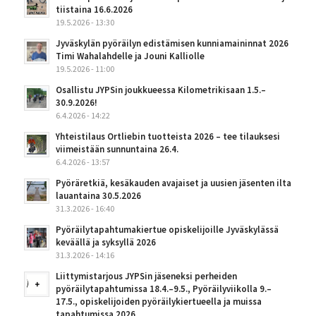
tiistaina 16.6.2026
19.5.2026 - 13:30
Jyväskylän pyöräilyn edistämisen kunniamaininnat 2026
Timi Wahalahdelle ja Jouni Kalliolle
19.5.2026 - 11:00
Osallistu JYPSin joukkueessa Kilometrikisaan 1.5.–
30.9.2026!
6.4.2026 - 14:22
Yhteistilaus Ortliebin tuotteista 2026 – tee tilauksesi
viimeistään sunnuntaina 26.4.
6.4.2026 - 13:57
Pyöräretkiä, kesäkauden avajaiset ja uusien jäsenten ilta
lauantaina 30.5.2026
31.3.2026 - 16:40
Pyöräilytapahtumakiertue opiskelijoille Jyväskylässä
keväällä ja syksyllä 2026
31.3.2026 - 14:16
Liittymistarjous JYPSin jäseneksi perheiden
pyöräilytapahtumissa 18.4.–9.5., Pyöräilyviikolla 9.–
17.5., opiskelijoiden pyöräilykiertueella ja muissa
tapahtumissa 2026