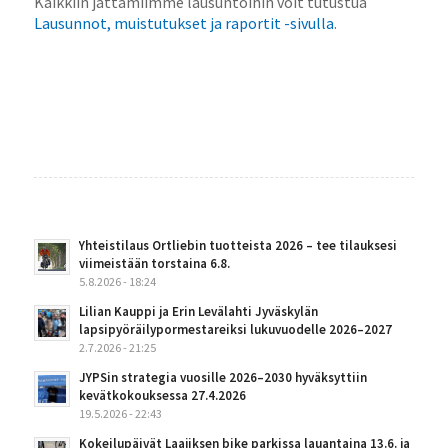
Kaikkiin jättämiimme lausuntoihin voit tutustua
Lausunnot, muistutukset ja raportit -sivulla
.
Yhteistilaus Ortliebin tuotteista 2026 – tee tilauksesi
viimeistään torstaina 6.8.
5.8.2026 - 18:24
Lilian Kauppi ja Erin Levälahti Jyväskylän
lapsipyöräilypormestareiksi lukuvuodelle 2026–2027
2.7.2026 - 21:25
JYPSin strategia vuosille 2026–2030 hyväksyttiin
kevätkokouksessa 27.4.2026
19.5.2026 - 22:43
Kokeilupäivät Laajiksen bike parkissa lauantaina 13.6. ja