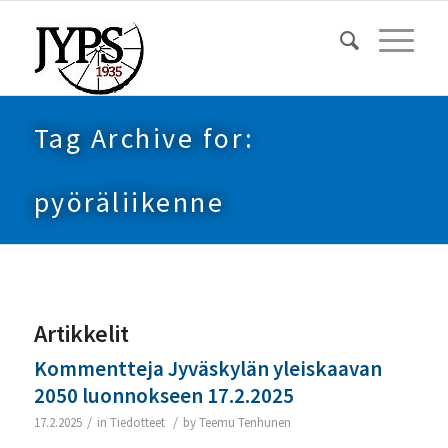
Tag Archive for:
pyöräliikenne
Artikkelit
Kommentteja Jyväskylän yleiskaavan
2050 luonnokseen 17.2.2025
/
/
17.2.2025
in
Tiedotteet
by
Teemu Tenhunen