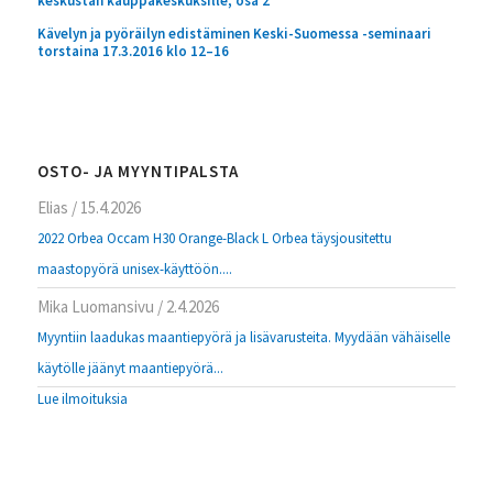
keskustan kauppakeskuksille, osa 2
Kävelyn ja pyöräilyn edistäminen Keski-Suomessa -seminaari
torstaina 17.3.2016 klo 12–16
OSTO- JA MYYNTIPALSTA
Elias
/
15.4.2026
2022 Orbea Occam H30 Orange-Black L Orbea täysjousitettu
maastopyörä unisex-käyttöön....
Mika Luomansivu
/
2.4.2026
Myyntiin laadukas maantiepyörä ja lisävarusteita. Myydään vähäiselle
käytölle jäänyt maantiepyörä...
Lue ilmoituksia