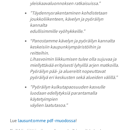
yleiskaavaluonnoksen ratkaisuissa.”
”Täydennysrakentaminen kohdistetaan
joukkoliikenteen, kävelyn ja pyöräilyn
kannalta
edullisimmille vyöhykkeille.”
“Panostamme kävelyn ja pyöräilyn kannalta
keskeisiin kaupunkiympäristöihin ja
reitteihin.
Lihasvoimin liikkumisen tulee olla sujuvaa ja
miellyttävää erityisesti lyhyillä arjen matkoilla.
Pyöräilyn pää- ja aluereitit nopeuttavat
pyöräilyä eri keskusten sekä alueiden välillä.”
”Pyöräilyn kulkutapaosuuden kasvulle
luodaan edellytyksiä parantamalla
käytetyimpien
väylien laatutasoa.”
Lue
lausuntomme pdf-muodossa
!