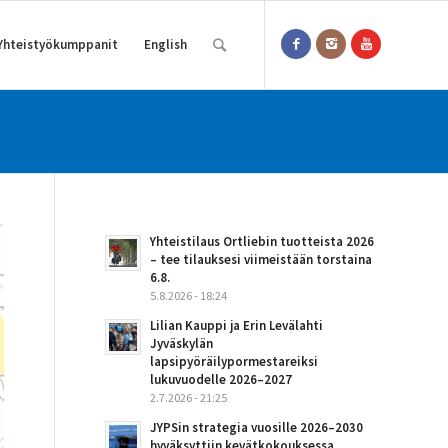
Yhteistyökumppanit
English
Yhteistilaus Ortliebin tuotteista 2026
– tee tilauksesi viimeistään torstaina
6.8.
5.8.2026 - 18:24
Lilian Kauppi ja Erin Levälahti
Jyväskylän
lapsipyöräilypormestareiksi
lukuvuodelle 2026–2027
2.7.2026 - 21:25
JYPSin strategia vuosille 2026–2030
hyväksyttiin kevätkokouksessa