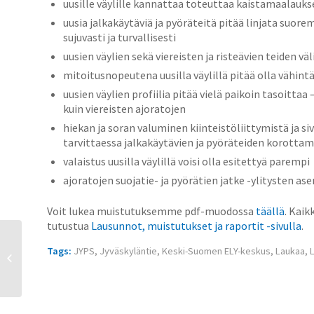
uusille väylille kannattaa toteuttaa kaistamaalauks
uusia jalkakäytäviä ja pyöräteitä pitää linjata suorem
sujuvasti ja turvallisesti
uusien väylien sekä viereisten ja risteävien teiden vä
mitoitusnopeutena uusilla väylillä pitää olla vähint
uusien väylien profiilia pitää vielä paikoin tasoittaa
kuin viereisten ajoratojen
hiekan ja soran valuminen kiinteistöliittymistä ja sivu
tarvittaessa jalkakäytävien ja pyöräteiden korottam
valaistus uusilla väylillä voisi olla esitettyä parempi
ajoratojen suojatie- ja pyörätien jatke -ylitysten as
Voit lukea muistutuksemme pdf-muodossa
täällä
. Kaik
tutustua
Lausunnot, muistutukset ja raportit -sivulla
.
Yhteistilaus Ortliebin,
Tags:
JYPS
,
Jyväskyläntie
,
Keski-Suomen ELY-keskus
,
Laukaa
,
Tubusin ja Racktimen
tuotteista 2020