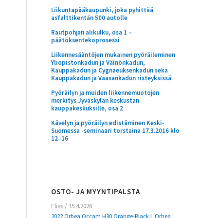
Liikuntapääkaupunki, joka pyhittää
asfalttikentän 500 autolle
Rautpohjan alikulku, osa 1 –
päätöksentekoprosessi
Liikennesääntöjen mukainen pyöräileminen
Yliopistonkadun ja Väinönkadun,
Kauppakadun ja Cygnaeuksenkadun sekä
Kauppakadun ja Vaasankadun risteyksissä
Pyöräilyn ja muiden liikennemuotojen
merkitys Jyväskylän keskustan
kauppakeskuksille, osa 2
Kävelyn ja pyöräilyn edistäminen Keski-
Suomessa -seminaari torstaina 17.3.2016 klo
12–16
OSTO- JA MYYNTIPALSTA
Elias
/
15.4.2026
2022 Orbea Occam H30 Orange-Black L Orbea