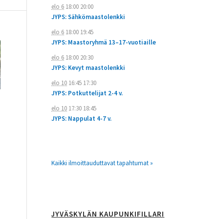
elo 6
18:00
20:00
JYPS: Sähkömaastolenkki
elo 6
18:00
19:45
JYPS: Maastoryhmä 13–17-vuotiaille
elo 6
18:00
20:30
JYPS: Kevyt maastolenkki
elo 10
16:45
17:30
JYPS: Potkuttelijat 2-4 v.
elo 10
17:30
18:45
JYPS: Nappulat 4-7 v.
Kaikki ilmoittauduttavat tapahtumat »
JYVÄSKYLÄN KAUPUNKIFILLARI