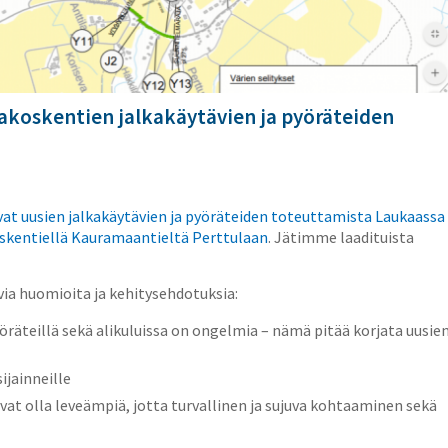
akoskentien jalkakäytävien ja pyöräteiden
vat uusien jalkakäytävien ja pyöräteiden toteuttamista Laukaassa
oskentiellä Kauramaantieltä Perttulaan
. Jätimme laadituista
 huomioita ja kehitysehdotuksia:
a pyöräteillä sekä alikuluissa on ongelmia – nämä pitää korjata uusie
ijainneille
ivat olla leveämpiä, jotta turvallinen ja sujuva kohtaaminen sekä