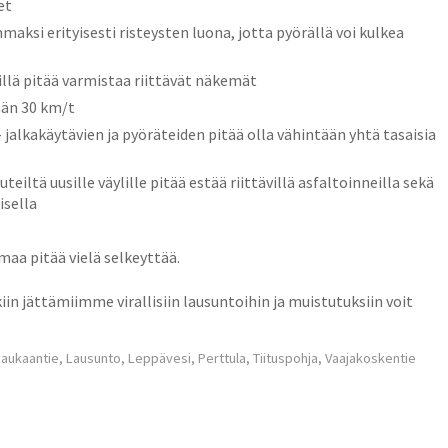
et
maksi erityisesti risteysten luona, jotta pyörällä voi kulkea
lillä pitää varmistaa riittävät näkemät
ään 30 km/t
 – jalkakäytävien ja pyöräteiden pitää olla vähintään yhtä tasaisia
teiltä uusille väylille pitää estää riittävillä asfaltoinneilla sekä
isella
emaa pitää vielä selkeyttää.
kiin jättämiimme virallisiin lausuntoihin ja muistutuksiin voit
Laukaantie
,
Lausunto
,
Leppävesi
,
Perttula
,
Tiituspohja
,
Vaajakoskentie