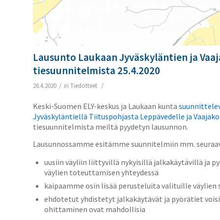
Lausunto Laukaan Jyväskyläntien ja Vaaj
tiesuunnitelmista 25.4.2020
/
/
26.4.2020
in
Tiedotteet
Keski-Suomen ELY-keskus ja Laukaan kunta
suunnittele
Jyväskyläntiellä Tiituspohjasta Leppävedelle ja Vaajak
tiesuunnitelmista meiltä pyydetyn lausunnon.
Lausunnossamme esitämme suunnitelmiin mm. seuraavia
uusiin väyliin liittyvillä nykyisillä jalkakäytävillä j
väylien toteuttamisen yhteydessä
kaipaamme osin lisää perusteluita valituille väylien s
ehdotetut yhdistetyt jalkakäytävät ja pyörätiet vois
ohittaminen ovat mahdollisia