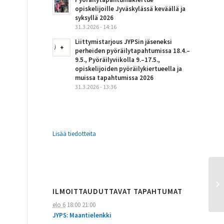
opiskelijoille Jyväskylässä keväällä ja
syksyllä 2026
31.3.2026 - 14:16
Liittymistarjous JYPSin jäseneksi
perheiden pyöräilytapahtumissa 18.4.–
9.5., Pyöräilyviikolla 9.–17.5.,
opiskelijoiden pyöräilykiertueella ja
muissa tapahtumissa 2026
31.3.2026 - 13:36
Lisää tiedotteita
ILMOITTAUDUTTAVAT TAPAHTUMAT
elo 6
18:00
21:00
JYPS: Maantielenkki