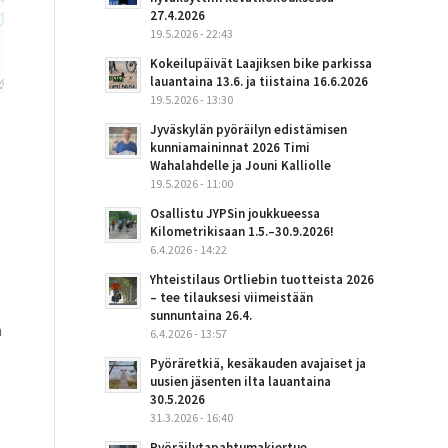
27.4.2026
19.5.2026 - 22:43
Kokeilupäivät Laajiksen bike parkissa
lauantaina 13.6. ja tiistaina 16.6.2026
19.5.2026 - 13:30
Jyväskylän pyöräilyn edistämisen
kunniamaininnat 2026 Timi
Wahalahdelle ja Jouni Kalliolle
19.5.2026 - 11:00
Osallistu JYPSin joukkueessa
Kilometrikisaan 1.5.–30.9.2026!
6.4.2026 - 14:22
Yhteistilaus Ortliebin tuotteista 2026
– tee tilauksesi viimeistään
sunnuntaina 26.4.
n
6.4.2026 - 13:57
Pyöräretkiä, kesäkauden avajaiset ja
uusien jäsenten ilta lauantaina
30.5.2026
31.3.2026 - 16:40
Pyöräilytapahtumakiertue