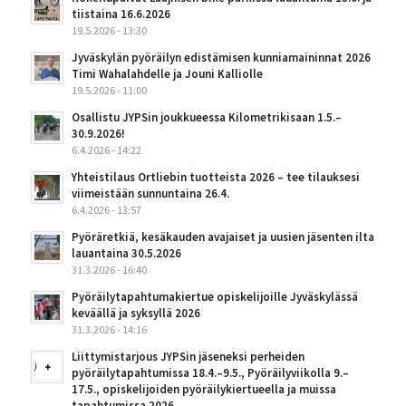
tiistaina 16.6.2026
19.5.2026 - 13:30
Jyväskylän pyöräilyn edistämisen kunniamaininnat 2026
Timi Wahalahdelle ja Jouni Kalliolle
19.5.2026 - 11:00
Osallistu JYPSin joukkueessa Kilometrikisaan 1.5.–
30.9.2026!
6.4.2026 - 14:22
Yhteistilaus Ortliebin tuotteista 2026 – tee tilauksesi
viimeistään sunnuntaina 26.4.
6.4.2026 - 13:57
Pyöräretkiä, kesäkauden avajaiset ja uusien jäsenten ilta
lauantaina 30.5.2026
31.3.2026 - 16:40
Pyöräilytapahtumakiertue opiskelijoille Jyväskylässä
keväällä ja syksyllä 2026
31.3.2026 - 14:16
Liittymistarjous JYPSin jäseneksi perheiden
pyöräilytapahtumissa 18.4.–9.5., Pyöräilyviikolla 9.–
17.5., opiskelijoiden pyöräilykiertueella ja muissa
tapahtumissa 2026