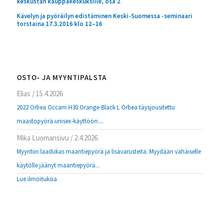
keskustan kauppakeskuksille, osa 2
Kävelyn ja pyöräilyn edistäminen Keski-Suomessa -seminaari
torstaina 17.3.2016 klo 12–16
OSTO- JA MYYNTIPALSTA
Elias
/
15.4.2026
2022 Orbea Occam H30 Orange-Black L Orbea täysjousitettu
maastopyörä unisex-käyttöön....
Mika Luomansivu
/
2.4.2026
Myyntiin laadukas maantiepyörä ja lisävarusteita. Myydään vähäiselle
käytölle jäänyt maantiepyörä...
Lue ilmoituksia