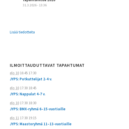
31.3.2026 - 13:36
Lisää tiedotteita
ILMOITTAUDUTTAVAT TAPAHTUMAT
elo 10
16:45
17:30
JYPS: Potkuttelijat 2-4 v.
elo 10
17:30
18:45
JYPS: Nappulat 4-7 v.
elo 10
17:30
18:30
JYPS: BMX-ryhmä 6–15-vuotiaille
elo 11
17:30
19:15
JYPS: Maastoryhmä 11–13-vuotiaille