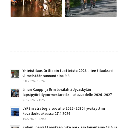
Yhteistilaus Ortliebin tuotteista 2026 – tee tilauksesi
viimeistään sunnuntaina 9.8.
5.8.2026 - 18:24
Lilian Kauppi ja Erin Levälahti Jyväskylän
lapsipyöräilypormestareiksi lukuvuodelle 2026–2027
2.7.2026 - 21:25
JYPSin strategia vuosille 2026–2030 hyväksyttiin
kevätkokouksessa 27.4.2026
19.5.2026 - 22:43
Kokeilupäivät Laajiksen bike parkissa lauantaina 13.6. ja