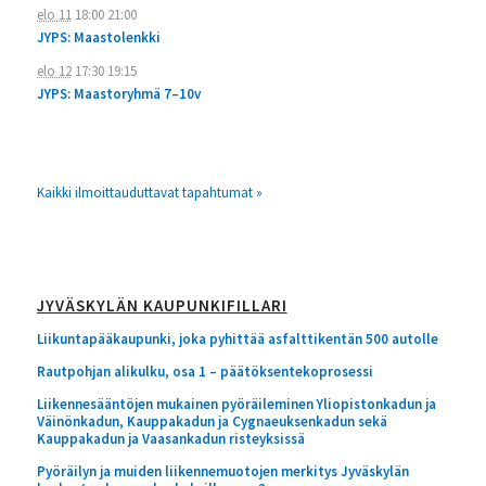
elo 11
18:00
21:00
JYPS: Maastolenkki
elo 12
17:30
19:15
JYPS: Maastoryhmä 7–10v
Kaikki ilmoittauduttavat tapahtumat »
JYVÄSKYLÄN KAUPUNKIFILLARI
Liikuntapääkaupunki, joka pyhittää asfalttikentän 500 autolle
Rautpohjan alikulku, osa 1 – päätöksentekoprosessi
Liikennesääntöjen mukainen pyöräileminen Yliopistonkadun ja
Väinönkadun, Kauppakadun ja Cygnaeuksenkadun sekä
Kauppakadun ja Vaasankadun risteyksissä
Pyöräilyn ja muiden liikennemuotojen merkitys Jyväskylän