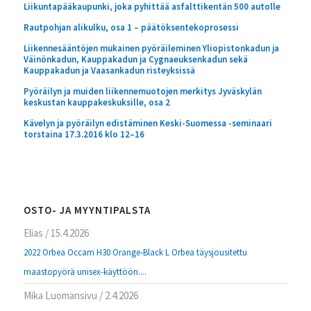
Liikuntapääkaupunki, joka pyhittää asfalttikentän 500 autolle
Rautpohjan alikulku, osa 1 – päätöksentekoprosessi
Liikennesääntöjen mukainen pyöräileminen Yliopistonkadun ja
Väinönkadun, Kauppakadun ja Cygnaeuksenkadun sekä
Kauppakadun ja Vaasankadun risteyksissä
Pyöräilyn ja muiden liikennemuotojen merkitys Jyväskylän
keskustan kauppakeskuksille, osa 2
Kävelyn ja pyöräilyn edistäminen Keski-Suomessa -seminaari
torstaina 17.3.2016 klo 12–16
OSTO- JA MYYNTIPALSTA
Elias
/
15.4.2026
2022 Orbea Occam H30 Orange-Black L Orbea täysjousitettu
maastopyörä unisex-käyttöön....
Mika Luomansivu
/
2.4.2026