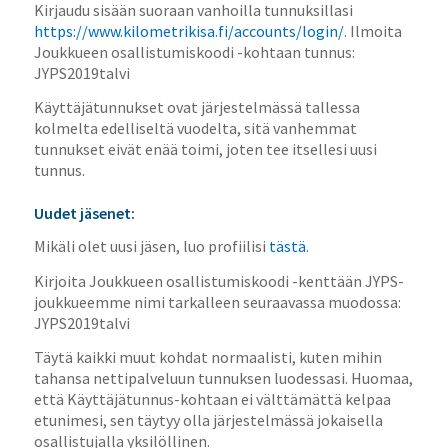
Kirjaudu sisään suoraan vanhoilla tunnuksillasi
https://www.kilometrikisa.fi/accounts/login/
. Ilmoita
Joukkueen osallistumiskoodi -kohtaan tunnus:
JYPS2019talvi
Käyttäjätunnukset ovat järjestelmässä tallessa
kolmelta edelliseltä vuodelta, sitä vanhemmat
tunnukset eivät enää toimi, joten tee itsellesi uusi
tunnus.
Uudet jäsenet:
Mikäli olet uusi jäsen, luo profiilisi
tästä
.
Kirjoita Joukkueen osallistumiskoodi -kenttään JYPS-
joukkueemme nimi tarkalleen seuraavassa muodossa:
JYPS2019talvi
Täytä kaikki muut kohdat normaalisti, kuten mihin
tahansa nettipalveluun tunnuksen luodessasi. Huomaa,
että Käyttäjätunnus-kohtaan ei välttämättä kelpaa
etunimesi, sen täytyy olla järjestelmässä jokaisella
osallistujalla yksilöllinen.