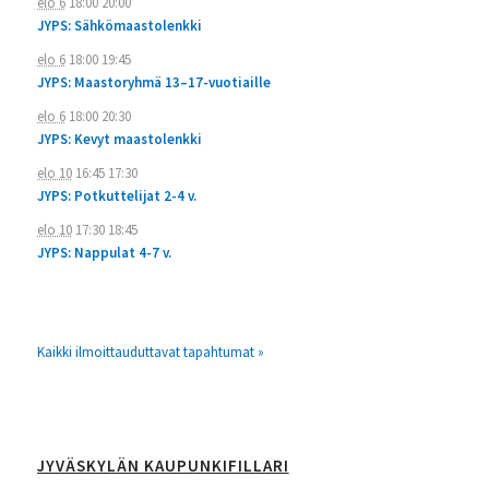
elo 6
18:00
20:00
JYPS: Sähkömaastolenkki
elo 6
18:00
19:45
JYPS: Maastoryhmä 13–17-vuotiaille
elo 6
18:00
20:30
JYPS: Kevyt maastolenkki
elo 10
16:45
17:30
JYPS: Potkuttelijat 2-4 v.
elo 10
17:30
18:45
JYPS: Nappulat 4-7 v.
Kaikki ilmoittauduttavat tapahtumat »
JYVÄSKYLÄN KAUPUNKIFILLARI