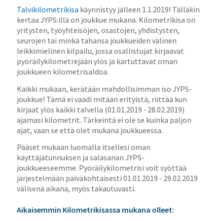
Talvikilometrikisa
käynnistyy jälleen 1.1.2019! Tälläkin
kertaa JYPS:illä on joukkue mukana. Kilometrikisa on
yritysten, työyhteisöjen, osastojen, yhdistysten,
seurojen tai minkä tahansa joukkueiden välinen
leikkimielinen kilpailu, jossa osallistujat kirjaavat
pyöräilykilometrejään ylös ja kartuttavat oman
joukkueen kilometrisaldoa.
Kaikki mukaan, kerätään mahdollisimman iso JYPS-
joukkue! Tämä ei vaadi mitään erityistä, riittää kun
kirjaat ylös kaikki talvella (01.01.2019 ‐ 28.02.2019)
ajamasi kilometrit. Tärkeintä ei ole se kuinka paljon
ajat, vaan se että olet mukana joukkueessa.
Pääset mukaan luomalla itsellesi oman
käyttäjätunnuksen ja salasanan JYPS-
joukkueeseemme. Pyöräilykilometrisi voit syöttää
järjestelmään päiväkohtaisesti 01.01.2019 ‐ 29.02.2019
välisenä aikana, myös takautuvasti.
Aikaisemmin Kilometrikisassa mukana olleet: