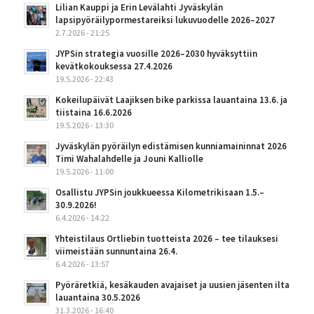
Lilian Kauppi ja Erin Levälahti Jyväskylän
lapsipyöräilypormestareiksi lukuvuodelle 2026–2027
2.7.2026 - 21:25
JYPSin strategia vuosille 2026–2030 hyväksyttiin
kevätkokouksessa 27.4.2026
19.5.2026 - 22:43
Kokeilupäivät Laajiksen bike parkissa lauantaina 13.6. ja
tiistaina 16.6.2026
19.5.2026 - 13:30
Jyväskylän pyöräilyn edistämisen kunniamaininnat 2026
Timi Wahalahdelle ja Jouni Kalliolle
19.5.2026 - 11:00
Osallistu JYPSin joukkueessa Kilometrikisaan 1.5.–
30.9.2026!
6.4.2026 - 14:22
Yhteistilaus Ortliebin tuotteista 2026 – tee tilauksesi
viimeistään sunnuntaina 26.4.
6.4.2026 - 13:57
Pyöräretkiä, kesäkauden avajaiset ja uusien jäsenten ilta
lauantaina 30.5.2026
31.3.2026 - 16:40