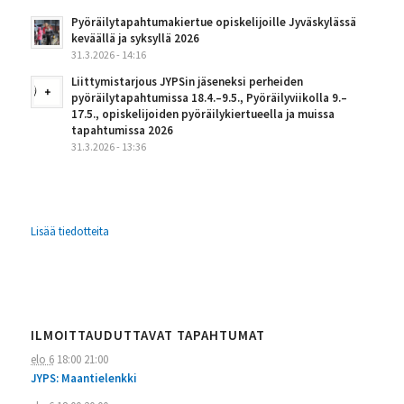
Pyöräilytapahtumakiertue opiskelijoille Jyväskylässä
keväällä ja syksyllä 2026
31.3.2026 - 14:16
Liittymistarjous JYPSin jäseneksi perheiden
pyöräilytapahtumissa 18.4.–9.5., Pyöräilyviikolla 9.–
17.5., opiskelijoiden pyöräilykiertueella ja muissa
tapahtumissa 2026
31.3.2026 - 13:36
Lisää tiedotteita
ILMOITTAUDUTTAVAT TAPAHTUMAT
elo 6
18:00
21:00
JYPS: Maantielenkki