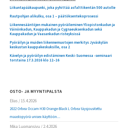
Liikuntapääkaupunki, joka pyhittää asfalttikentän 500 autolle
Rautpohjan alikulku, osa 1 – päätöksentekoprosessi
Liikennesääntöjen mukainen pyöräileminen Yliopistonkadun ja
Väinönkadun, Kauppakadun ja Cygnaeuksenkadun sekä
Kauppakadun ja Vaasankadun risteyksissä
Pyöräilyn ja muiden liikennemuotojen merkitys Jyväskylän
keskustan kauppakeskuksille, osa 2
Kävelyn ja pyöräilyn edistäminen Keski-Suomessa -seminaari
torstaina 17.3.2016 klo 12–16
OSTO- JA MYYNTIPALSTA
Elias
/
15.4.2026
2022 Orbea Occam H30 Orange-Black L Orbea täysjousitettu
maastopyörä unisex-käyttöön....
Mika Luomansivu
/
2.4.2026