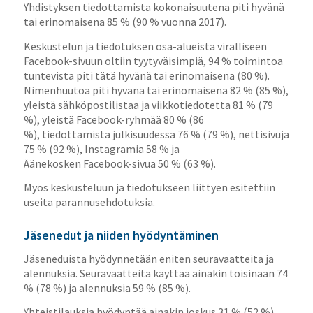
Yhdistyksen tiedottamista kokonaisuutena piti hyvänä
tai erinomaisena 85 % (90 % vuonna 2017).
Keskustelun ja tiedotuksen osa-alueista viralliseen
Facebook-sivuun oltiin tyytyväisimpiä, 94 % toimintoa
tuntevista piti tätä hyvänä tai erinomaisena (80 %).
Nimenhuutoa piti hyvänä tai erinomaisena 82 % (85 %),
yleistä sähköpostilistaa ja viikkotiedotetta 81 % (79
%), yleistä Facebook-ryhmää 80 % (86
%), tiedottamista julkisuudessa 76 % (79 %), nettisivuja
75 % (92 %), Instagramia 58 % ja
Äänekosken Facebook-sivua 50 % (63 %).
Myös keskusteluun ja tiedotukseen liittyen esitettiin
useita parannusehdotuksia.
Jäsenedut ja niiden hyödyntäminen
Jäseneduista hyödynnetään eniten seuravaatteita ja
alennuksia. Seuravaatteita käyttää ainakin toisinaan 74
% (78 %) ja alennuksia 59 % (85 %).
Yhteistilauksia hyödyntää ainakin joskus 31 % (52 %),