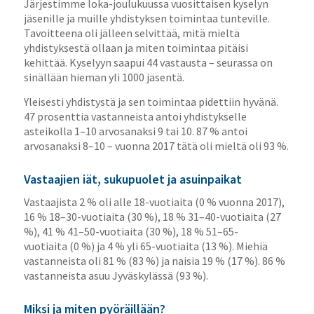
Järjestimme loka-joulukuussa vuosittaisen kyselyn
jäsenille ja muille yhdistyksen toimintaa tunteville.
Tavoitteena oli jälleen selvittää, mitä mieltä
yhdistyksestä ollaan ja miten toimintaa pitäisi
kehittää. Kyselyyn saapui 44 vastausta – seurassa on
sinällään hieman yli 1000 jäsentä.
Yleisesti yhdistystä ja sen toimintaa pidettiin hyvänä.
47 prosenttia vastanneista antoi yhdistykselle
asteikolla 1–10 arvosanaksi 9 tai 10. 87 % antoi
arvosanaksi 8–10 – vuonna 2017 tätä oli mieltä oli 93 %.
Vastaajien iät, sukupuolet ja asuinpaikat
Vastaajista 2 % oli alle 18-vuotiaita (0 % vuonna 2017),
16 % 18–30-vuotiaita (30 %), 18 % 31–40-vuotiaita (27
%), 41 % 41–50-vuotiaita (30 %), 18 % 51–65-
vuotiaita (0 %) ja 4 % yli 65-vuotiaita (13 %). Miehiä
vastanneista oli 81 % (83 %) ja naisia 19 % (17 %). 86 %
vastanneista asuu Jyväskylässä (93 %).
Miksi ja miten pyöräillään?