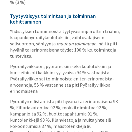
% (3 %).
Tyytyväisyys toimintaan ja toiminnan
kehittäminen
Yhdistyksen toiminnoista tyytyväisimpiä oltiin trialiin,
kaupunkipyöräilykoulutuksiin, vaihtuvalajiseen
salivuoroon, sählyyn ja
muuhun toimintaan
, näitä piti
hyvänä tai erinomaisena täydet 100 % ko. toimintoja
tuntevista.
Pyöräilyviikkoon, pyöräretkiin sekä koulutuksiin ja
kursseihin oli kaikkiin tyytyväisiä 94 % vastaajista.
Pyöräilyviikko sai toiminnoista eniten erinomaista-
arvosanoja, 55 % vastanneista piti Pyöräilyviikkoa
erinomaisena.
Pyöräilyn edistämistä piti hyvänä tai erinomaisena 93
%, Fillariakatemiaa 92 %, mökkitoimintaa 92 %,
kampanjoita 92 %, huoltotapahtumia 91 %,
kuntolenkkejä 90 %, illanviettoja ja muita yhteisiä
kokoontumisia 87 %, maastolenkkejä 86