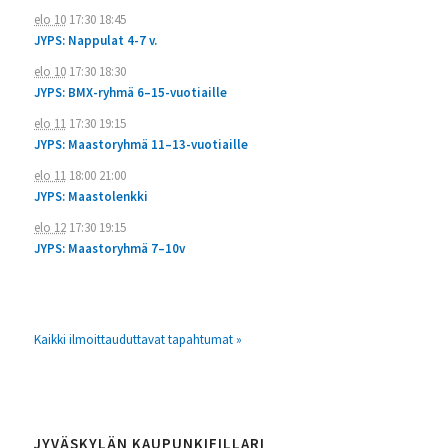
elo 10
17:30
18:45
JYPS: Nappulat 4-7 v.
elo 10
17:30
18:30
JYPS: BMX-ryhmä 6–15-vuotiaille
elo 11
17:30
19:15
JYPS: Maastoryhmä 11–13-vuotiaille
elo 11
18:00
21:00
JYPS: Maastolenkki
elo 12
17:30
19:15
JYPS: Maastoryhmä 7–10v
Kaikki ilmoittauduttavat tapahtumat »
JYVÄSKYLÄN KAUPUNKIFILLARI