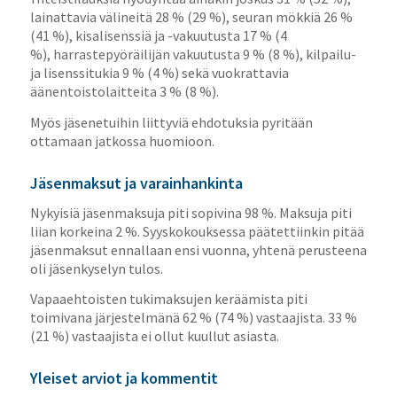
lainattavia välineitä 28 % (29 %), seuran mökkiä 26 %
(41 %), kisalisenssiä ja -vakuutusta 17 % (4
%), harrastepyöräilijän vakuutusta 9 % (8 %), kilpailu-
ja lisenssitukia 9 % (4 %) sekä vuokrattavia
äänentoistolaitteita 3 % (8 %).
Myös jäsenetuihin liittyviä ehdotuksia pyritään
ottamaan jatkossa huomioon.
Jäsenmaksut ja varainhankinta
Nykyisiä jäsenmaksuja piti sopivina 98 %. Maksuja piti
liian korkeina 2 %. Syyskokouksessa päätettiinkin pitää
jäsenmaksut ennallaan ensi vuonna, yhtenä perusteena
oli jäsenkyselyn tulos.
Vapaaehtoisten tukimaksujen keräämista piti
toimivana järjestelmänä 62 % (74 %) vastaajista. 33 %
(21 %) vastaajista ei ollut kuullut asiasta.
Yleiset arviot ja kommentit