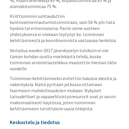
%, maantielenkkejä 85 %, kilpailutoimintaa 83 % ja
alamäkitoimintaa 75 %.
Kriittisimmin suhtauduttiin
kuntovalmentautumistoimintaan, vain 56 % piti tätä
hyvänä tai erinomaisena. Pariin viime vuoteen
yhdistyksessä ei olekaan löytynyt ko. toiminnan
kehittämisestä ja koordinoinnista vastaavaa henkilöä.
Vertailua vuoden 2017 jäsenkyselyn tuloksiin ei ole
tämän kohdan osalta mielekästä tehdä, koska
toiminnan arviointiasteikkoa muutettiin hieman tälle
vuodelle.
Toiminnan kehittämiseksi esitettiin lukuisia ideoita ja
näkemyksiä. Näitä pyritään jatkossa ottamaan
huomioon mahdollisuuksien mukaan. Nykyiset
taloudelliset ja vapaaehtoistyöresurssit ovat jo varsin
maksimaalisesti käytössä, joten toiminnan
kehittämiseen tarvittaisiin uusia tekijöitä.
Keskustelu ja tiedotus