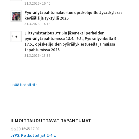
31.3.2026 - 16:40
Pyöräilytapahtumakiertue opiskelijoille Jyväskylässä
keväällä ja syksyllä 2026
31.3.2026 - 14:16
Liittymistarjous JYPSin jäseneksi perheiden
pyöräilytapahtumissa 18.4.–9.5., Pyöräilyviikolla 9.–
17.5., opiskelijoiden pyöräilykiertueella ja muissa
tapahtumissa 2026
31.3.2026 - 13:36
Lisää tiedotteita
ILMOITTAUDUTTAVAT TAPAHTUMAT
elo 10
16:45
17:30
JYPS: Potkuttelijat 2-4 v.