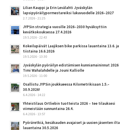
Lilian Kauppi ja Erin Levälahti Jyväskylän
lapsipyöräilypormestareiksi lukuvuodelle 2026–2027
2.7.2026 - 21:25
JYPSin strategia vuosille 2026–2030 hyväksyttiin
kevätkokouksessa 27.4.2026
19.5.2026 - 22:43
Kokeilupäivät Laajiksen bike parkissa lauantaina 13.6. ja
tiistaina 16.6.2026
19.5.2026 - 13:30
Jyväskylän pyöräilyn edistämisen kunniamaininnat 2026
Timi Wahalahdelle ja Jouni Kalliolle
19.5.2026 - 11:00
Osallistu JYPSin joukkueessa Kilometrikisaan 1.5.–
30.9.2026!
6.4.2026 - 14:22
Yhteistilaus Ortliebin tuotteista 2026 – tee tilauksesi
viimeistään sunnuntaina 26.4.
6.4.2026 - 13:57
Pyöräretkiä, kesäkauden avajaiset ja uusien jäsenten ilta
lauantaina 30.5.2026