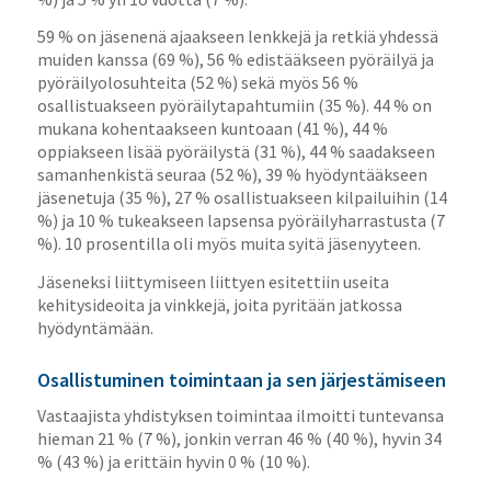
59 % on jäsenenä ajaakseen lenkkejä ja retkiä yhdessä
muiden kanssa (69 %), 56 % edistääkseen pyöräilyä ja
pyöräilyolosuhteita (52 %) sekä myös 56 %
osallistuakseen pyöräilytapahtumiin (35 %). 44 % on
mukana kohentaakseen kuntoaan (41 %), 44 %
oppiakseen lisää pyöräilystä (31 %), 44 % saadakseen
samanhenkistä seuraa (52 %), 39 % hyödyntääkseen
jäsenetuja (35 %), 27 % osallistuakseen kilpailuihin (14
%) ja 10 % tukeakseen lapsensa pyöräilyharrastusta (7
%). 10 prosentilla oli myös muita syitä jäsenyyteen.
Jäseneksi liittymiseen liittyen esitettiin useita
kehitysideoita ja vinkkejä, joita pyritään jatkossa
hyödyntämään.
Osallistuminen toimintaan ja sen järjestämiseen
Vastaajista yhdistyksen toimintaa ilmoitti tuntevansa
hieman 21 % (7 %), jonkin verran 46 % (40 %), hyvin 34
% (43 %) ja erittäin hyvin 0 % (10 %).