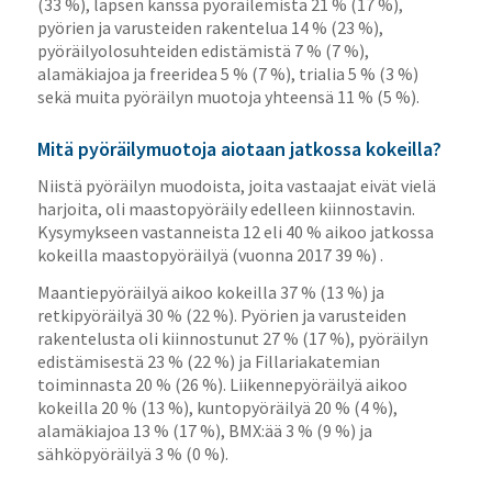
(33 %), lapsen kanssa pyöräilemistä 21 % (17 %),
pyörien ja varusteiden rakentelua 14 % (23 %),
pyöräilyolosuhteiden edistämistä 7 % (7 %),
alamäkiajoa ja freeridea 5 % (7 %), trialia 5 % (3 %)
sekä muita pyöräilyn muotoja yhteensä 11 % (5 %).
Mitä pyöräilymuotoja aiotaan jatkossa kokeilla?
Niistä pyöräilyn muodoista, joita vastaajat eivät vielä
harjoita, oli maastopyöräily edelleen kiinnostavin.
Kysymykseen vastanneista 12 eli 40 % aikoo jatkossa
kokeilla maastopyöräilyä (vuonna 2017 39 %) .
Maantiepyöräilyä aikoo kokeilla 37 % (13 %) ja
retkipyöräilyä 30 % (22 %). Pyörien ja varusteiden
rakentelusta oli kiinnostunut 27 % (17 %), pyöräilyn
edistämisestä 23 % (22 %) ja Fillariakatemian
toiminnasta 20 % (26 %). Liikennepyöräilyä aikoo
kokeilla 20 % (13 %), kuntopyöräilyä 20 % (4 %),
alamäkiajoa 13 % (17 %), BMX:ää 3 % (9 %) ja
sähköpyöräilyä 3 % (0 %).