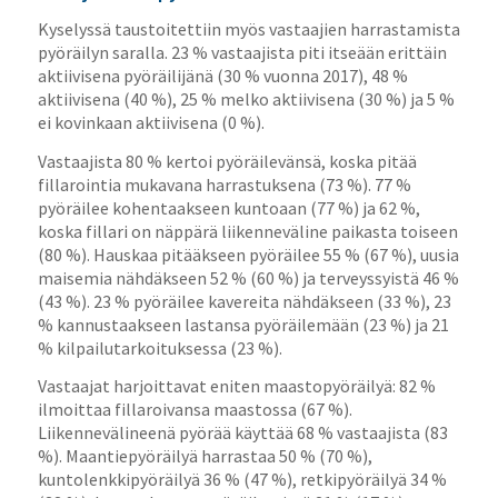
Kyselyssä taustoitettiin myös vastaajien harrastamista
pyöräilyn saralla. 23 % vastaajista piti itseään erittäin
aktiivisena pyöräilijänä (30 % vuonna 2017), 48 %
aktiivisena (40 %), 25 % melko aktiivisena (30 %) ja 5 %
ei kovinkaan aktiivisena (0 %).
Vastaajista 80 % kertoi pyöräilevänsä, koska pitää
fillarointia mukavana harrastuksena (73 %). 77 %
pyöräilee kohentaakseen kuntoaan (77 %) ja 62 %,
koska fillari on näppärä liikenneväline paikasta toiseen
(80 %). Hauskaa pitääkseen pyöräilee 55 % (67 %), uusia
maisemia nähdäkseen 52 % (60 %) ja terveyssyistä 46 %
(43 %). 23 % pyöräilee kavereita nähdäkseen (33 %), 23
% kannustaakseen lastansa pyöräilemään (23 %) ja 21
% kilpailutarkoituksessa (23 %).
Vastaajat harjoittavat eniten maastopyöräilyä: 82 %
ilmoittaa fillaroivansa maastossa (67 %).
Liikennevälineenä pyörää käyttää 68 % vastaajista (83
%). Maantiepyöräilyä harrastaa 50 % (70 %),
kuntolenkkipyöräilyä 36 % (47 %), retkipyöräilyä 34 %