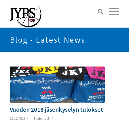
Blog - Latest News
Vuoden 2018 jäsenkyselyn tulokset
/
/
28.12.2018
in
Tiedotteet