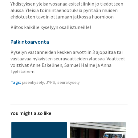
Yhdistyksen yleisarvosanaa esiteltiinkin jo tiedotteen
alussa. Yleisiä toimintaehdotuksia pyritään muiden
ehdotusten tavoin ottamaan jatkossa huomioon.
Kiitos kaikille kyselyyn osallistuneille!
Palkintoarvonta
Kyselyn vastanneiden kesken arvottiin 3 ajopaitaa tai
vastaavaa nykyisten seuravaatteiden yläosaa. Vaatteet
voittivat Anne Eskelinen, Samuel Halme ja Anna
Lyytikäinen.
Tags:
jäsenkysely
,
JYPS
,
seurakysely
You might also like