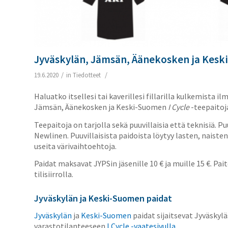
Jyväskylän, Jämsän, Äänekosken ja Keski
/
/
19.6.2020
in
Tiedotteet
Haluatko itsellesi tai kaverillesi fillarilla kulkemista 
Jämsän, Äänekosken ja Keski-Suomen
I Cycle
-teepaitoj
Teepaitoja on tarjolla sekä puuvillaisia että teknisiä. 
Newlinen. Puuvillaisista paidoista löytyy lasten, naisten
useita värivaihtoehtoja.
Paidat maksavat JYPSin jäsenille 10 € ja muille 15 €. Pai
tilisiirrolla.
Jyväskylän ja Keski-Suomen paidat
Jyväskylän
ja
Keski-Suomen
paidat sijaitsevat Jyväskylä
varastotilanteeseen
I Cycle -vaatesivulla
.