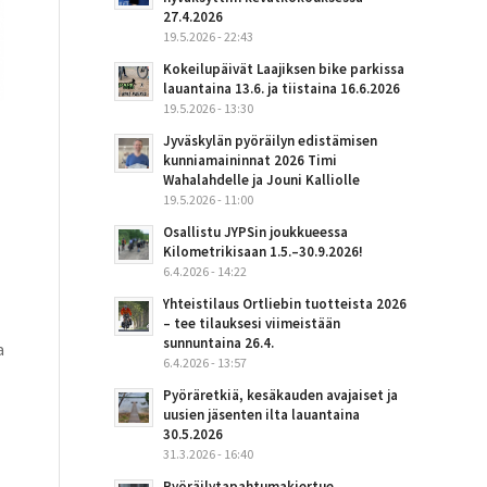
27.4.2026
19.5.2026 - 22:43
Kokeilupäivät Laajiksen bike parkissa
lauantaina 13.6. ja tiistaina 16.6.2026
19.5.2026 - 13:30
Jyväskylän pyöräilyn edistämisen
kunniamaininnat 2026 Timi
Wahalahdelle ja Jouni Kalliolle
19.5.2026 - 11:00
Osallistu JYPSin joukkueessa
Kilometrikisaan 1.5.–30.9.2026!
6.4.2026 - 14:22
Yhteistilaus Ortliebin tuotteista 2026
– tee tilauksesi viimeistään
sunnuntaina 26.4.
a
6.4.2026 - 13:57
Pyöräretkiä, kesäkauden avajaiset ja
uusien jäsenten ilta lauantaina
30.5.2026
31.3.2026 - 16:40
Pyöräilytapahtumakiertue