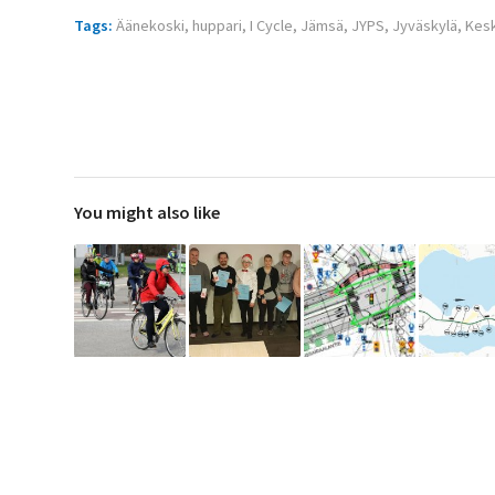
Tags:
Äänekoski
,
huppari
,
I Cycle
,
Jämsä
,
JYPS
,
Jyväskylä
,
Kesk
You might also like