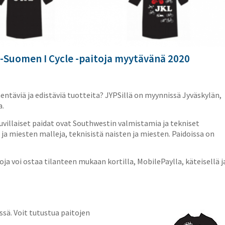
-Suomen I Cycle -paitoja myytävänä 2020
ilmentäviä ja edistäviä tuotteita? JYPSillä on myynnissä Jyväskylän,
a.
Puuvillaiset paidat ovat Southwestin valmistamia ja tekniset
 ja miesten malleja, teknisistä naisten ja miesten. Paidoissa on
toja voi ostaa tilanteen mukaan kortilla, MobilePaylla, käteisellä j
ssä. Voit tutustua paitojen