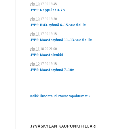
elo 10
17:30
18:45
JYPS: Nappulat 4-7 v.
elo 10
17:30
18:30
JYPS: BMX-ryhmä 6–15-vuotiaille
elo 11
17:30
19:15
JYPS: Maastoryhmä 11–13-vuotiaille
elo 11
18:00
21:00
JYPS: Maastolenkki
elo 12
17:30
19:15
JYPS: Maastoryhmä 7–10v
Kaikki ilmoittauduttavat tapahtumat »
JYVÄSKYLÄN KAUPUNKIFILLARI