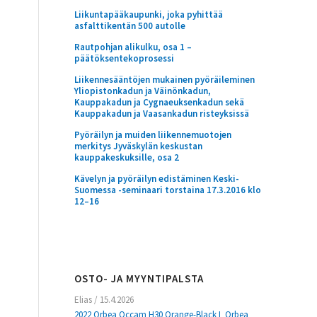
Liikuntapääkaupunki, joka pyhittää
asfalttikentän 500 autolle
Rautpohjan alikulku, osa 1 –
päätöksentekoprosessi
Liikennesääntöjen mukainen pyöräileminen
Yliopistonkadun ja Väinönkadun,
Kauppakadun ja Cygnaeuksenkadun sekä
Kauppakadun ja Vaasankadun risteyksissä
Pyöräilyn ja muiden liikennemuotojen
merkitys Jyväskylän keskustan
kauppakeskuksille, osa 2
Kävelyn ja pyöräilyn edistäminen Keski-
Suomessa -seminaari torstaina 17.3.2016 klo
12–16
OSTO- JA MYYNTIPALSTA
Elias
/
15.4.2026
2022 Orbea Occam H30 Orange-Black L Orbea