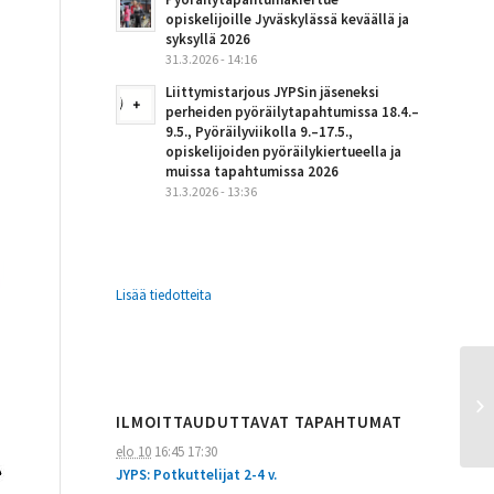
opiskelijoille Jyväskylässä keväällä ja
syksyllä 2026
31.3.2026 - 14:16
Liittymistarjous JYPSin jäseneksi
perheiden pyöräilytapahtumissa 18.4.–
9.5., Pyöräilyviikolla 9.–17.5.,
opiskelijoiden pyöräilykiertueella ja
muissa tapahtumissa 2026
31.3.2026 - 13:36
Lisää tiedotteita
ILMOITTAUDUTTAVAT TAPAHTUMAT
elo 10
16:45
17:30
JYPS: Potkuttelijat 2-4 v.