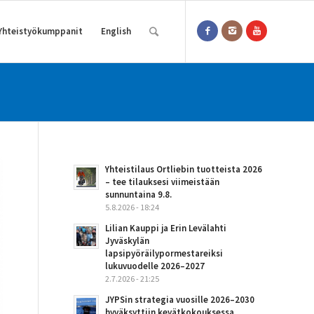
Yhteistyökumppanit
English
Yhteistilaus Ortliebin tuotteista 2026
– tee tilauksesi viimeistään
sunnuntaina 9.8.
5.8.2026 - 18:24
Lilian Kauppi ja Erin Levälahti
Jyväskylän
lapsipyöräilypormestareiksi
lukuvuodelle 2026–2027
2.7.2026 - 21:25
JYPSin strategia vuosille 2026–2030
hyväksyttiin kevätkokouksessa