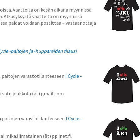
ejoista. Vaatteita on kesän aikana myynnissä
 Alkusyksystä vaatteita on myynnissä
ssa paidat voidaan postittaa – vastaanottaja
ycle -paitojen ja -huppareiden tilaus!
a paitojen varastotilanteeseen
I Cycle -
i satu.joukkola (ät) gmail.com.
ua paitojen varastotilanteeseen
I Cycle -
ai mika.liimatainen (ät) pp.inet.fi.