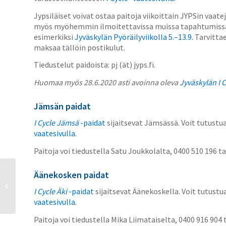
Jypsiläiset voivat ostaa paitoja viikoittain JYPSin vaat
myös myöhemmin ilmoitettavissa muissa tapahtumissa.
esimerkiksi
Jyväskylän Pyöräilyviikolla 5.–13.9.
Tarvittae
maksaa tällöin postikulut.
Tiedustelut paidoista: pj (ät) jyps.fi.
Huomaa myös 28.6.2020 asti avoinna oleva
Jyväskylän I C
Jämsän paidat
I Cycle Jämsä
-paidat
sijaitsevat Jämsässä. Voit tutustu
vaatesivulla
.
Paitoja voi tiedustella Satu Joukkolalta, 0400 510 196 ta
Äänekosken paidat
Pyöräilyn ohjaamisen
I Cycle Äki
-paidat
sijaitsevat Äänekoskella. Voit tutust
startti ke 1.7.2020
vaatesivulla
.
Paitoja voi tiedustella Mika Liimataiselta, 0400 916 904 t