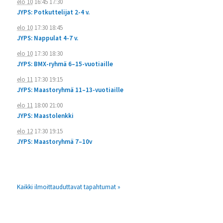
elo 10
16:45
17:30
JYPS: Potkuttelijat 2-4 v.
elo 10
17:30
18:45
JYPS: Nappulat 4-7 v.
elo 10
17:30
18:30
JYPS: BMX-ryhmä 6–15-vuotiaille
elo 11
17:30
19:15
JYPS: Maastoryhmä 11–13-vuotiaille
elo 11
18:00
21:00
JYPS: Maastolenkki
elo 12
17:30
19:15
JYPS: Maastoryhmä 7–10v
Kaikki ilmoittauduttavat tapahtumat »