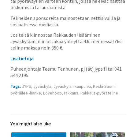
tai pyöräväylien varteen kohtiin, joissa ne eivät haittaa
liikkumista tai auraamista.
Telineiden sponsoreita mainostetaan nettisivuilla ja
sosiaalisessa mediassa.
Jos teitä kiinnostaa Rakkauden lisääminen
Jyväskylään, niin ottakaa yhteyttä 4.6. mennessä! Yksi
teline maksaa noin 350 €.
Lisätietoja
Puheenjohtaja Teemu Tenhunen, pj (ät) jyps.fi tai 041
544 2195.
Tags:
JYPS
,
Jyväskylä
,
Jyväskylän kaupunki
,
Keski-Suomi
pyöräilee -hanke
,
Lovehoop
,
rakkaus
,
Rakkaus-pyöräteline
You might also like