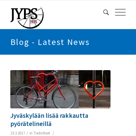
Blog - Latest News
Jyväskylään lisää rakkautta
pyörätelineillä
/
/
23.3.2017
in
Tiedotteet