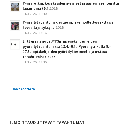
Pyöräretkiä, kesäkauden avajaiset ja uusien jäsenten ilta
lauantaina 30.5.2026
31.3.2026 - 16:40
Pyöräilytapahtumakiertue opiskelijoille Jyväskylässä
keväällä ja syksyllä 2026
31.3.2026 - 14:16
Liittymistarjous JYPSin jäseneksi perheiden
pyöräilytapahtumissa 18.4.–9.5., Pyöräilyviikolla 9.–
17.5., opiskelijoiden pyöräilykiertueella ja muissa
tapahtumissa 2026
31.3.2026 - 13:36
Lisää tiedotteita
ILMOITTAUDUTTAVAT TAPAHTUMAT