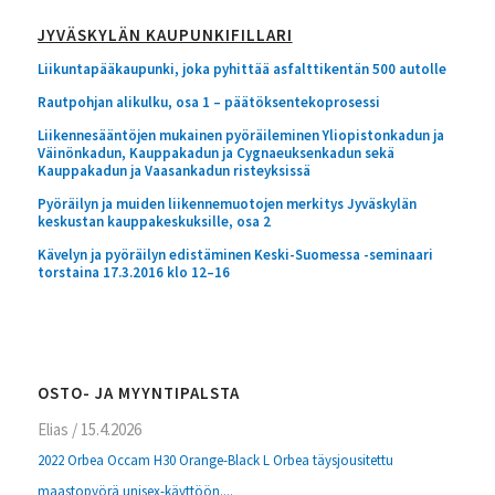
JYVÄSKYLÄN KAUPUNKIFILLARI
Liikuntapääkaupunki, joka pyhittää asfalttikentän 500 autolle
Rautpohjan alikulku, osa 1 – päätöksentekoprosessi
Liikennesääntöjen mukainen pyöräileminen Yliopistonkadun ja
Väinönkadun, Kauppakadun ja Cygnaeuksenkadun sekä
Kauppakadun ja Vaasankadun risteyksissä
Pyöräilyn ja muiden liikennemuotojen merkitys Jyväskylän
keskustan kauppakeskuksille, osa 2
Kävelyn ja pyöräilyn edistäminen Keski-Suomessa -seminaari
torstaina 17.3.2016 klo 12–16
OSTO- JA MYYNTIPALSTA
Elias
/
15.4.2026
2022 Orbea Occam H30 Orange-Black L Orbea täysjousitettu
maastopyörä unisex-käyttöön....