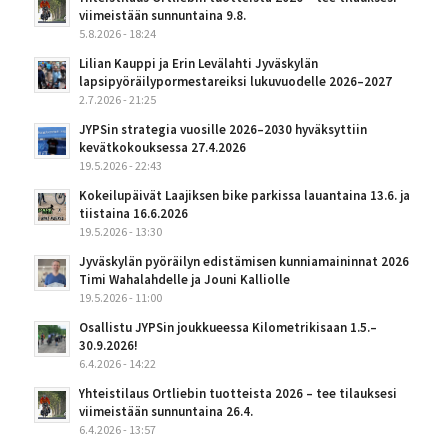
viimeistään sunnuntaina 9.8.
5.8.2026 - 18:24
Lilian Kauppi ja Erin Levälahti Jyväskylän
lapsipyöräilypormestareiksi lukuvuodelle 2026–2027
2.7.2026 - 21:25
JYPSin strategia vuosille 2026–2030 hyväksyttiin
kevätkokouksessa 27.4.2026
19.5.2026 - 22:43
Kokeilupäivät Laajiksen bike parkissa lauantaina 13.6. ja
tiistaina 16.6.2026
19.5.2026 - 13:30
Jyväskylän pyöräilyn edistämisen kunniamaininnat 2026
Timi Wahalahdelle ja Jouni Kalliolle
19.5.2026 - 11:00
Osallistu JYPSin joukkueessa Kilometrikisaan 1.5.–
30.9.2026!
6.4.2026 - 14:22
Yhteistilaus Ortliebin tuotteista 2026 – tee tilauksesi
viimeistään sunnuntaina 26.4.
6.4.2026 - 13:57