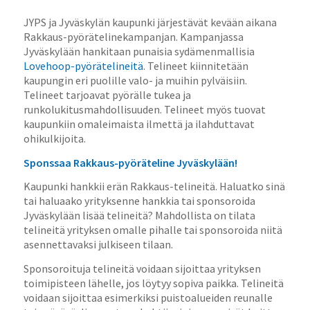
JYPS ja Jyväskylän kaupunki järjestävät kevään aikana
Rakkaus-pyörätelinekampanjan. Kampanjassa
Jyväskylään hankitaan punaisia sydämenmallisia
Lovehoop-pyörätelineitä
. Telineet kiinnitetään
kaupungin eri puolille valo- ja muihin pylväisiin.
Telineet tarjoavat pyörälle tukea ja
runkolukitusmahdollisuuden. Telineet myös tuovat
kaupunkiin omaleimaista ilmettä ja ilahduttavat
ohikulkijoita.
Sponssaa Rakkaus-pyöräteline Jyväskylään!
Kaupunki hankkii erän Rakkaus-telineitä. Haluatko sinä
tai haluaako yrityksenne hankkia tai sponsoroida
Jyväskylään lisää telineitä? Mahdollista on tilata
telineitä yrityksen omalle pihalle tai sponsoroida niitä
asennettavaksi julkiseen tilaan.
Sponsoroituja telineitä voidaan sijoittaa yrityksen
toimipisteen lähelle, jos löytyy sopiva paikka. Telineitä
voidaan sijoittaa esimerkiksi puistoalueiden reunalle