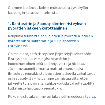
Olemme jättäneet kolme muistutusta Jyväskylän
kaupungin katusuunnitelmista.
1. Rantaraitin ja Suuruspääntien risteyksen
pyörätien jatkeen korottaminen
Kaupunki
suunnittelee suojatien ja pyörätien jatkeen
korottamista Rantaraitin ja Suuruspääntien
risteyksessä
.
On mainiota, että risteyksen järjestelyjä kehitetään.
Risteys on ollut varsin jäsentymätön ja
huonokuntoinen sekä kerännyt vettä ja hiekkaa.
Jätimme suunnitelmasta muistutuksen, koska
ilmaukset reunakivistä pyörätien jatkeella vaikuttavat
osin epäselviltä – haluamme varmistua siitä, ettei
jatkeelle tule pyörällä, sähköskuutilla tai rullatuolilla
kulkemista haittaavia reunatukia.
Koko muistutuksemme voi lukea pdf-muodossa
täältä
.