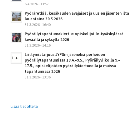
6.4.2026 - 13:57
Pyöräretkiä, kesäkauden avajaiset ja uusien jäsenten ilta
lauantaina 30.5.2026
31.3.2026 - 16:40
Pyöräilytapahtumakiertue opiskelijoille Jyväskylässä
keväällä ja syksyllä 2026
31.3.2026 - 14:16
Liittymistarjous JYPSin jäseneksi perheiden
pyöräilytapahtumissa 18.4.–9.5., Pyöräilyviikolla 9.–
17.5., opiskelijoiden pyöräilykiertueella ja muissa
tapahtumissa 2026
31.3.2026 - 13:36
Lisää tiedotteita