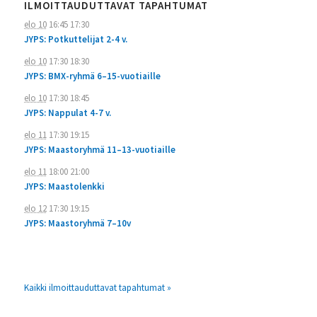
ILMOITTAUDUTTAVAT TAPAHTUMAT
elo 10
16:45
17:30
JYPS: Potkuttelijat 2-4 v.
elo 10
17:30
18:30
JYPS: BMX-ryhmä 6–15-vuotiaille
elo 10
17:30
18:45
JYPS: Nappulat 4-7 v.
elo 11
17:30
19:15
JYPS: Maastoryhmä 11–13-vuotiaille
elo 11
18:00
21:00
JYPS: Maastolenkki
elo 12
17:30
19:15
JYPS: Maastoryhmä 7–10v
Kaikki ilmoittauduttavat tapahtumat »