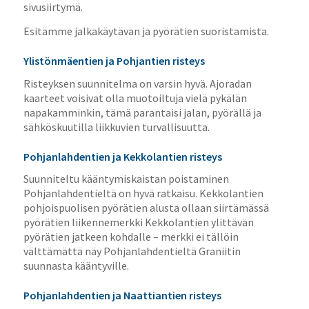
sivusiirtymä.
Esitämme jalkakäytävän ja pyörätien suoristamista.
Ylistönmäentien ja Pohjantien risteys
Risteyksen suunnitelma on varsin hyvä. Ajoradan
kaarteet voisivat olla muotoiltuja vielä pykälän
napakamminkin, tämä parantaisi jalan, pyörällä ja
sähköskuutilla liikkuvien turvallisuutta.
Pohjanlahdentien ja Kekkolantien risteys
Suunniteltu kääntymiskaistan poistaminen
Pohjanlahdentieltä on hyvä ratkaisu. Kekkolantien
pohjoispuolisen pyörätien alusta ollaan siirtämässä
pyörätien liikennemerkki Kekkolantien ylittävän
pyörätien jatkeen kohdalle – merkki ei tällöin
välttämättä näy Pohjanlahdentieltä Graniitin
suunnasta kääntyville.
Pohjanlahdentien ja Naattiantien risteys