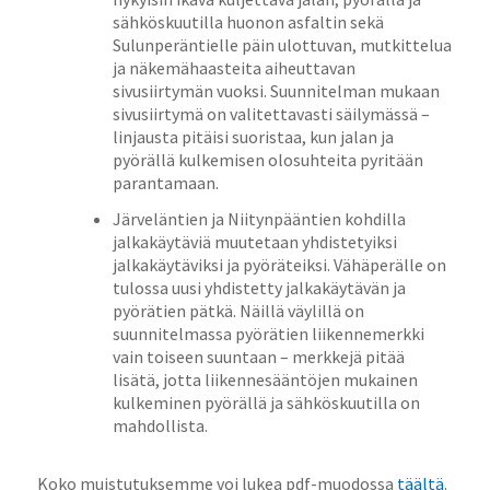
sähköskuutilla huonon asfaltin sekä
Sulunperäntielle päin ulottuvan, mutkittelua
ja näkemähaasteita aiheuttavan
sivusiirtymän vuoksi. Suunnitelman mukaan
sivusiirtymä on valitettavasti säilymässä –
linjausta pitäisi suoristaa, kun jalan ja
pyörällä kulkemisen olosuhteita pyritään
parantamaan.
Järveläntien ja Niitynpääntien kohdilla
jalkakäytäviä muutetaan yhdistetyiksi
jalkakäytäviksi ja pyöräteiksi. Vähäperälle on
tulossa uusi yhdistetty jalkakäytävän ja
pyörätien pätkä. Näillä väylillä on
suunnitelmassa pyörätien liikennemerkki
vain toiseen suuntaan – merkkejä pitää
lisätä, jotta liikennesääntöjen mukainen
kulkeminen pyörällä ja sähköskuutilla on
mahdollista.
Koko muistutuksemme voi lukea pdf-muodossa
täältä
.