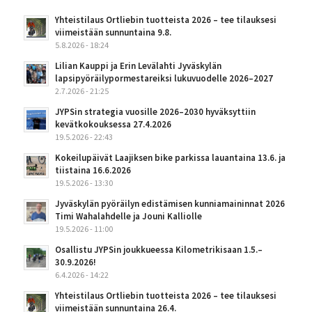
Yhteistilaus Ortliebin tuotteista 2026 – tee tilauksesi
viimeistään sunnuntaina 9.8.
5.8.2026 - 18:24
Lilian Kauppi ja Erin Levälahti Jyväskylän
lapsipyöräilypormestareiksi lukuvuodelle 2026–2027
2.7.2026 - 21:25
JYPSin strategia vuosille 2026–2030 hyväksyttiin
kevätkokouksessa 27.4.2026
19.5.2026 - 22:43
Kokeilupäivät Laajiksen bike parkissa lauantaina 13.6. ja
tiistaina 16.6.2026
19.5.2026 - 13:30
Jyväskylän pyöräilyn edistämisen kunniamaininnat 2026
Timi Wahalahdelle ja Jouni Kalliolle
19.5.2026 - 11:00
Osallistu JYPSin joukkueessa Kilometrikisaan 1.5.–
30.9.2026!
6.4.2026 - 14:22
Yhteistilaus Ortliebin tuotteista 2026 – tee tilauksesi
viimeistään sunnuntaina 26.4.