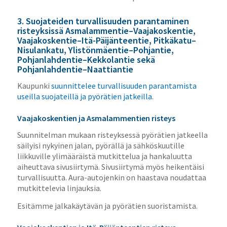
3. Suojateiden turvallisuuden parantaminen
risteyksissä Asmalammentie–Vaajakoskentie,
Vaajakoskentie–Itä-Päijänteentie, Pitkäkatu–
Nisulankatu, Ylistönmäentie–Pohjantie,
Pohjanlahdentie–Kekkolantie sekä
Pohjanlahdentie–Naattiantie
Kaupunki
suunnittelee turvallisuuden parantamista
useilla suojateillä ja pyörätien jatkeilla
.
Vaajakoskentien ja Asmalammentien risteys
Suunnitelman mukaan risteyksessä pyörätien jatkeella
säilyisi nykyinen jalan, pyörällä ja sähköskuutille
liikkuville ylimääräistä mutkittelua ja hankaluutta
aiheuttava sivusiirtymä. Sivusiirtymä myös heikentäisi
turvallisuutta. Aura-autojenkin on haastava noudattaa
mutkittelevia linjauksia.
Esitämme jalkakäytävän ja pyörätien suoristamista.