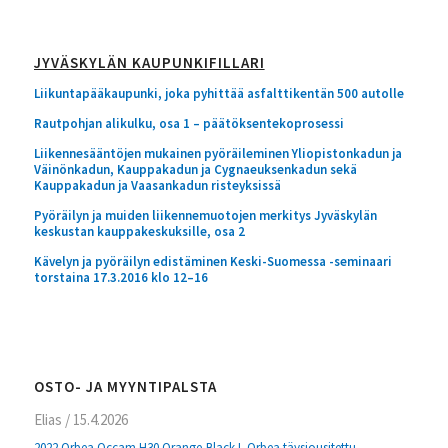
JYVÄSKYLÄN KAUPUNKIFILLARI
Liikuntapääkaupunki, joka pyhittää asfalttikentän 500 autolle
Rautpohjan alikulku, osa 1 – päätöksentekoprosessi
Liikennesääntöjen mukainen pyöräileminen Yliopistonkadun ja
Väinönkadun, Kauppakadun ja Cygnaeuksenkadun sekä
Kauppakadun ja Vaasankadun risteyksissä
Pyöräilyn ja muiden liikennemuotojen merkitys Jyväskylän
keskustan kauppakeskuksille, osa 2
Kävelyn ja pyöräilyn edistäminen Keski-Suomessa -seminaari
torstaina 17.3.2016 klo 12–16
OSTO- JA MYYNTIPALSTA
Elias
/
15.4.2026
2022 Orbea Occam H30 Orange-Black L Orbea täysjousitettu