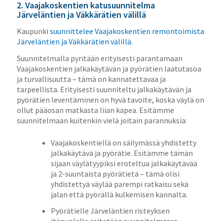
2. Vaajakoskentien katusuunnitelma
Järveläntien ja Väkkärätien välillä
Kaupunki
suunnittelee Vaajakoskentien remontoimista
Järveläntien ja Väkkärätien välillä
.
Suunnitelmalla pyritään erityisesti parantamaan
Vaajakoskentien jalkakäytävän ja pyörätien laatutasoa
ja turvallisuutta – tämä on kannatettavaa ja
tarpeellista. Erityisesti suunniteltu jalkakäytävän ja
pyörätien leventäminen on hyvä tavoite, koska väylä on
ollut pääosan matkasta liian kapea. Esitämme
suunnitelmaan kuitenkin vielä joitain parannuksia:
Vaajakoskentiellä on säilymässä yhdistetty
jalkakäytävä ja pyörätie. Esitämme tämän
sijaan väylätyypiksi eroteltua jalkakäytävää
ja 2-suuntaista pyörätietä – tämä olisi
yhdistettyä väylää parempi ratkaisu sekä
jalan että pyörällä kulkemisen kannalta.
Pyörätielle Järveläntien risteyksen
itäpuolelle esitetään suunnitelmassa