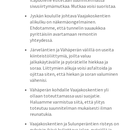
sivusiirtymämutkaa. Mutkaa voisi suoristaa.
Jyskän koululle johtava Vaajakoskentien
alikulku on näkemäongelmainen.
Ehdotamme, että tunnelin suuaukkoa
pyrittäisiin avartamaan remontin
yhteydessä.
Järveläntien ja Vähäperän välillä on useita
kiinteistöliittymiä, joilta valuu
jalkakäytävälle ja pyörätielle hiekkaa ja
soraa. Liittymien alkuja voisi asfaltoida ja
ojittaa siten, että hiekan ja soran valuminen
vähenisi.
Vähäperän kohdalle Vaajakoskentien yli
ollaan toteuttamassa uusi suojatie.
Haluamme varmistua siitä, että ylitys
toteutuu suunnitelman mukaisesti ilman
reunatukia.
Vaajakoskentien ja Sulunperäntien risteys on
nykyisin ikävä kuljettava jalan, pyörällä ja