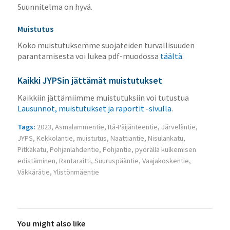
Suunnitelma on hyvä.
Muistutus
Koko muistutuksemme suojateiden turvallisuuden
parantamisesta voi lukea pdf-muodossa
täältä
.
Kaikki JYPSin jättämät muistutukset
Kaikkiin jättämiimme muistutuksiin voi tutustua
Lausunnot, muistutukset ja raportit -sivulla
.
Tags:
2023
,
Asmalammentie
,
Itä-Päijänteentie
,
Järveläntie
,
JYPS
,
Kekkolantie
,
muistutus
,
Naattiantie
,
Nisulankatu
,
Pitkäkatu
,
Pohjanlahdentie
,
Pohjantie
,
pyörällä kulkemisen
edistäminen
,
Rantaraitti
,
Suuruspääntie
,
Vaajakoskentie
,
Väkkärätie
,
Ylistönmäentie
You might also like