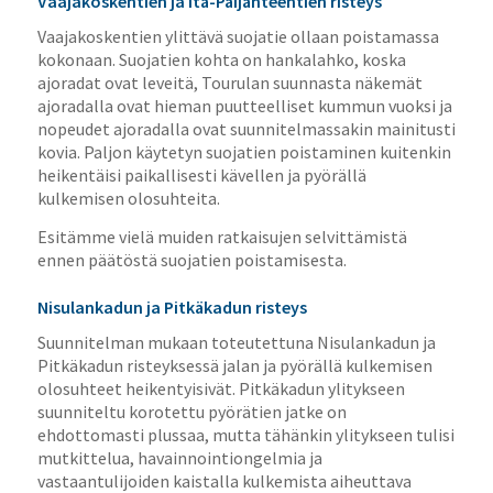
Vaajakoskentien ja Itä-Päijänteentien risteys
Vaajakoskentien ylittävä suojatie ollaan poistamassa
kokonaan. Suojatien kohta on hankalahko, koska
ajoradat ovat leveitä, Tourulan suunnasta näkemät
ajoradalla ovat hieman puutteelliset kummun vuoksi ja
nopeudet ajoradalla ovat suunnitelmassakin mainitusti
kovia. Paljon käytetyn suojatien poistaminen kuitenkin
heikentäisi paikallisesti kävellen ja pyörällä
kulkemisen olosuhteita.
Esitämme vielä muiden ratkaisujen selvittämistä
ennen päätöstä suojatien poistamisesta.
Nisulankadun ja Pitkäkadun risteys
Suunnitelman mukaan toteutettuna Nisulankadun ja
Pitkäkadun risteyksessä jalan ja pyörällä kulkemisen
olosuhteet heikentyisivät. Pitkäkadun ylitykseen
suunniteltu korotettu pyörätien jatke on
ehdottomasti plussaa, mutta tähänkin ylitykseen tulisi
mutkittelua, havainnointiongelmia ja
vastaantulijoiden kaistalla kulkemista aiheuttava